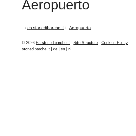
Aeropuerto
es.storiedibarche.it
Aeropuerto
© 2026
Es.storiedibarche.it
-
Site Structure
-
Cookies Policy
storiedibarche.it
|
de
|
en
|
nl